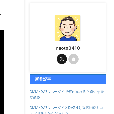
介
naoto0410
新着記事
DMM×DAZNホーダイで何が見れる？違いを徹
底解説
DMM×DAZNホーダイとDAZNを徹底比較！コ
スパで選ぶならどっち？