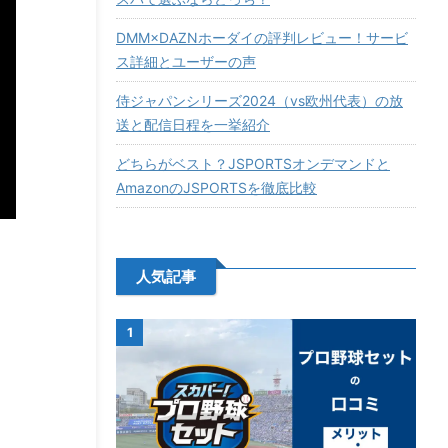
DMM×DAZNホーダイの評判レビュー！サービ
ス詳細とユーザーの声
侍ジャパンシリーズ2024（vs欧州代表）の放
送と配信日程を一挙紹介
どちらがベスト？JSPORTSオンデマンドと
AmazonのJSPORTSを徹底比較
人気記事
1