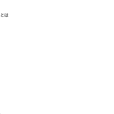
」とは
い