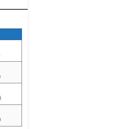
）
）
)
)