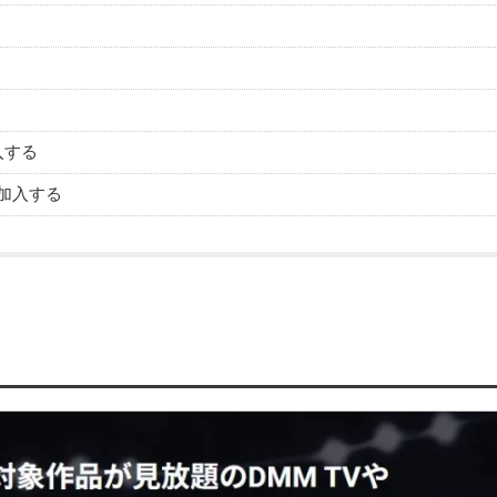
入する
加入する