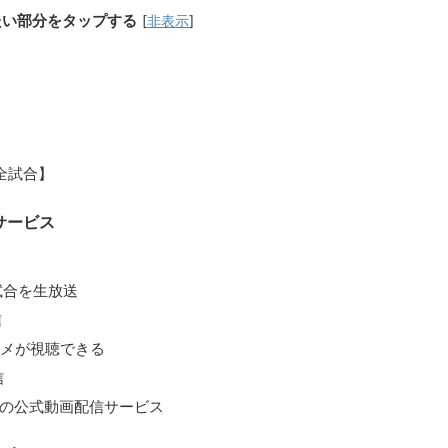
たい部分をタップする
[
非表示
]
グ全試合】
サービス
試合を生放送
信
タメが視聴できる
信
ハムの公式動画配信サービス