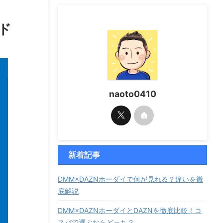
ド
naoto0410
新着記事
DMM×DAZNホーダイで何が見れる？違いを徹
底解説
DMM×DAZNホーダイとDAZNを徹底比較！コ
スパで選ぶならどっち？