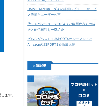
DMM×DAZNホーダイの評判レビュー！サービ
ス詳細とユーザーの声
侍ジャパンシリーズ2024（vs欧州代表）の放
送と配信日程を一挙紹介
どちらがベスト？JSPORTSオンデマンドと
AmazonのJSPORTSを徹底比較
人気記事
1
説します。